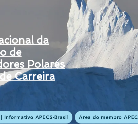
acional da
ão de
dores Polares
 de Carreira
| Informativo APECS-Brasil
Área do membro APEC