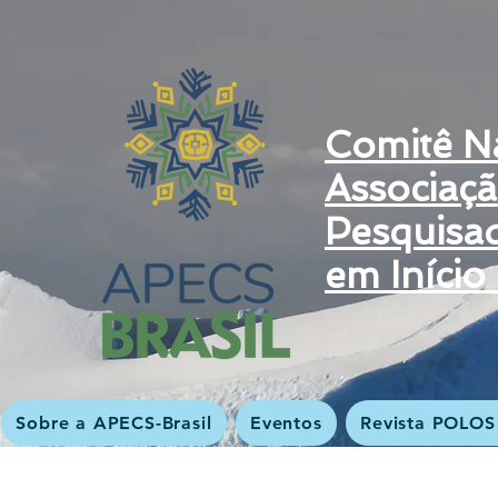
Comitê N
Associaç
Pesquisa
em Início
Sobre a APECS-Brasil
Eventos
Revista POLOS 