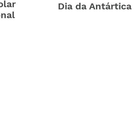
olar
Dia da Antártica
onal